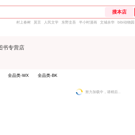
村上春树
莫言
人民文学
东野圭吾
半小时漫画
文城余华
bibi动物园
图书专营店
全品类-WX
全品类-BK
努力加载中，请稍后...