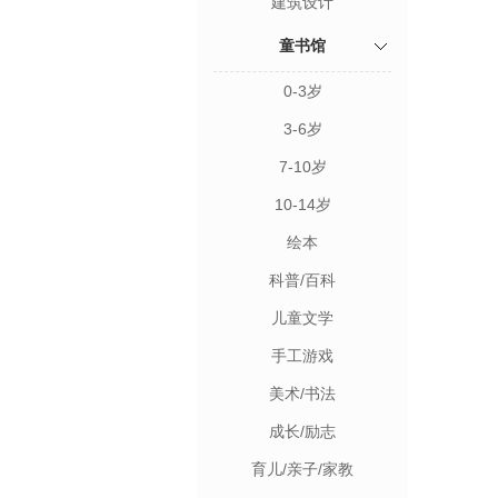
建筑设计
童书馆
0-3岁
3-6岁
7-10岁
10-14岁
绘本
科普/百科
儿童文学
手工游戏
美术/书法
成长/励志
育儿/亲子/家教