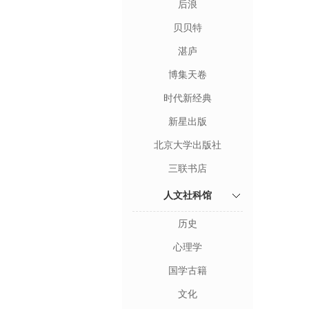
后浪
贝贝特
湛庐
博集天卷
时代新经典
新星出版
北京大学出版社
三联书店
人文社科馆
历史
心理学
国学古籍
文化